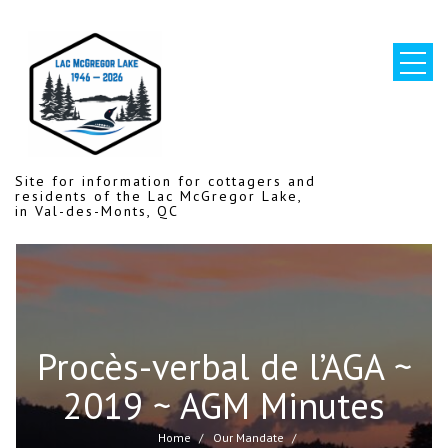
Skip
to
content
Site for information for cottagers and
residents of the Lac McGregor Lake,
in Val-des-Monts, QC
Procès-verbal de l’AGA ~
2019 ~ AGM Minutes
Home
Our Mandate