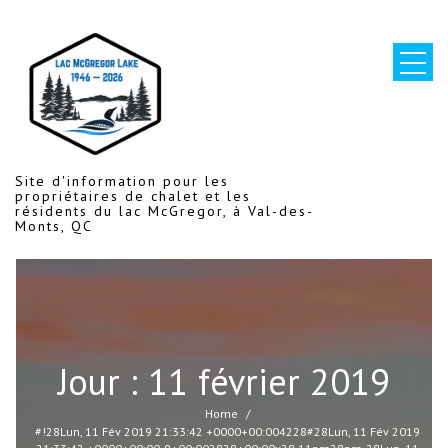
Skip
to
content
Site d'information pour les
propriétaires de chalet et les
résidents du lac McGregor, à Val-des-
Monts, QC
Jour :
11 février 2019
Home
#!28Lun, 11 Fév 2019 21:33:42 +0000+00:004228#28Lun, 11 Fév 2019