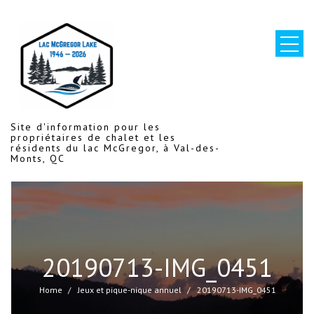
Skip
to
content
Site d'information pour les
propriétaires de chalet et les
résidents du lac McGregor, à Val-des-
Monts, QC
20190713-IMG_0451
Home
Jeux et pique-nique annuel
20190713-IMG_0451